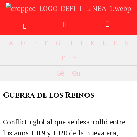
A
D
E
F
G
H
I
K
L
P
S
T
Y
Gé
Gu
Guerra de los Reinos
Conflicto global que se desarrolló entre
los años 1019 y 1020 de la nueva era,